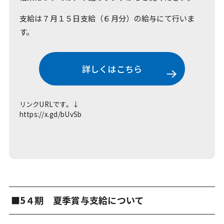
支給は７月１５日支給（６月分）の給与にて行いま
す。
詳しくはこちら
リンクURLです。↓
https://x.gd/bUvSb
■5４期 夏季賞与支給について