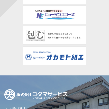
〒509-0201